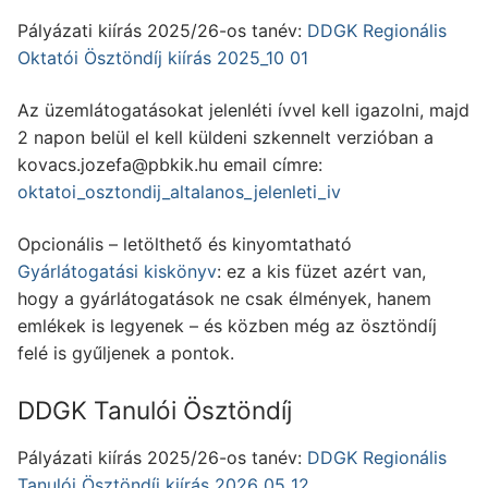
Pályázati kiírás 2025/26-os tanév:
DDGK Regionális
Oktatói Ösztöndíj kiírás 2025_10 01
Az üzemlátogatásokat jelenléti ívvel kell igazolni, majd
2 napon belül el kell küldeni szkennelt verzióban a
kovacs.jozefa@pbkik.hu
email címre:
oktatoi_osztondij_altalanos_jelenleti_iv
Opcionális – letölthető és kinyomtatható
Gyárlátogatási kiskönyv
: ez a kis füzet azért van,
hogy a gyárlátogatások ne csak élmények, hanem
emlékek is legyenek – és közben még az ösztöndíj
felé is gyűljenek a pontok.
DDGK Tanulói Ösztöndíj
Pályázati kiírás 2025/26-os tanév:
DDGK Regionális
Tanulói Ösztöndíj kiírás 2026_05_12