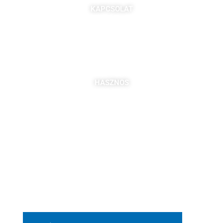
KAPCSOLAT
7621 Pécs, Majorossy I. utca 36.
Szabó Berta: +36 (20) 539 3366
B. Kovács Jozefa: +36 (20) 469 2716
bszabo@pbkik.hu
,
kovacs.jozefa@pbkik.hu
HASZNOS
Tagok
Partnereink
Nyitott pozíciók
Csatlakozás
DDGK Tanulói Ösztöndíj Program
DDGK Oktatói Ösztöndíj Program
DDGK Menedzsment, kapcsolat
pbkik.hu