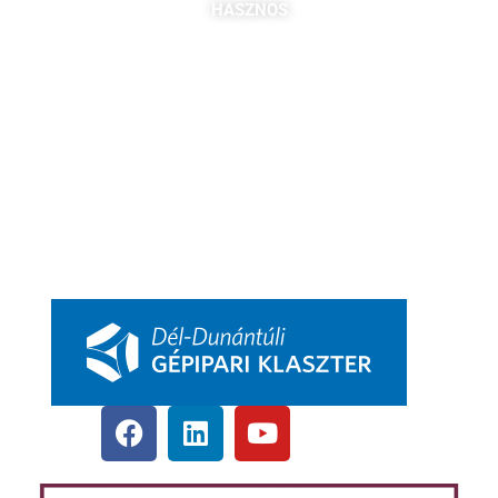
HASZNOS
Tagok
Partnereink
Nyitott pozíciók
Csatlakozás
DDGK Tanulói Ösztöndíj Program
DDGK Oktatói Ösztöndíj Program
DDGK Menedzsment, kapcsolat
pbkik.hu