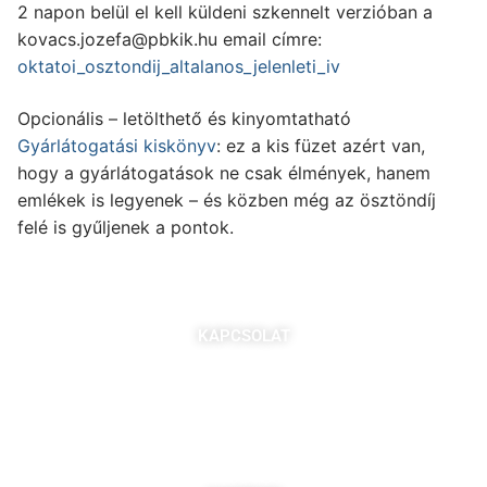
2 napon belül el kell küldeni szkennelt verzióban a
kovacs.jozefa@pbkik.hu
email címre:
oktatoi_osztondij_altalanos_jelenleti_iv
Opcionális – letölthető és kinyomtatható
Gyárlátogatási kiskönyv
: ez a kis füzet azért van,
hogy a gyárlátogatások ne csak élmények, hanem
emlékek is legyenek – és közben még az ösztöndíj
felé is gyűljenek a pontok.
KAPCSOLAT
7621 Pécs, Majorossy I. utca 36.
Szabó Berta: +36 (20) 539 3366
B. Kovács Jozefa: +36 (20) 469 2716
bszabo@pbkik.hu
,
kovacs.jozefa@pbkik.hu