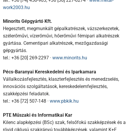
tel.: +36 [74] 450-903, +36 [30] 227-0274 ·
www.metal-
work2003.hu
Minorits Gépgyártó Kft.
Hegesztett, megmunkált gépalkatrészek, vázszerkezetek,
szélerőművi, vízerőművi, hőerőművi fémipari alkatrészek
gyártása. Cementipari alkatrészek, mezőgazdasági
gépgyártás.
tel.: +36 [20] 269-2297 ·
www.minorits.hu
Pécs-Baranyai Kereskedelmi és Iparkamara
Vállalkozásfejlesztés, klaszterfejlesztés és menedzselés,
innovációs szolgáltatások, kereskedelemfejlesztés,
szakképzési feladatok.
tel.: +36 [72] 507-148 ·
www.pbkik.hu
PTE Műszaki és Informatikai Kar
Kilenc alapképzési (BSc) szak, felsőfokú szakképzések és a
rövid ciklusú szakirányú továbbképzések, valamint K+F