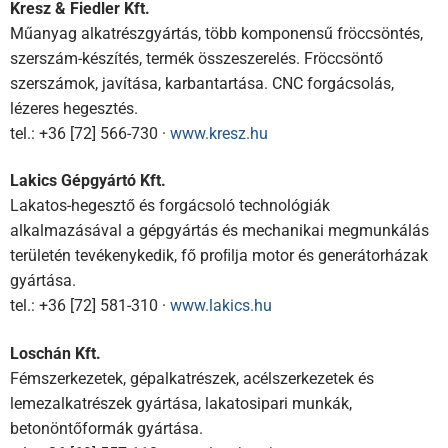
Kresz & Fiedler Kft.
Műanyag alkatrészgyártás, több komponensű fröccsöntés,
szerszám-készítés, termék összeszerelés. Fröccsöntő
szerszámok, javítása, karbantartása. CNC forgácsolás,
lézeres hegesztés.
tel.: +36 [72] 566-730 ·
www.kresz.hu
Lakics Gépgyártó Kft.
Lakatos-hegesztő és forgácsoló technológiák
alkalmazásával a gépgyártás és mechanikai megmunkálás
területén tevékenykedik, fő proﬁlja motor és generátorházak
gyártása.
tel.: +36 [72] 581-310 ·
www.lakics.hu
Loschán Kft.
Fémszerkezetek, gépalkatrészek, acélszerkezetek és
lemezalkatrészek gyártása, lakatosipari munkák,
betonöntőformák gyártása.