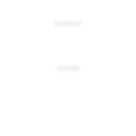
KAPCSOLAT
7621 Pécs, Majorossy I. utca 36.
Szabó Berta: +36 (20) 539 3366
B. Kovács Jozefa: +36 (20) 469 2716
bszabo@pbkik.hu
,
kovacs.jozefa@pbkik.hu
HASZNOS
Tagok
Partnereink
Nyitott pozíciók
Csatlakozás
DDGK Tanulói Ösztöndíj Program
DDGK Oktatói Ösztöndíj Program
DDGK Menedzsment, kapcsolat
pbkik.hu