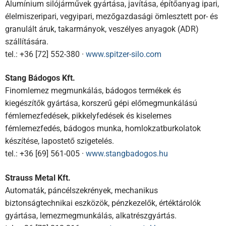
Alumínium silójárművek gyártása, javítása, építőanyag ipari,
élelmiszeripari, vegyipari, mezőgazdasági ömlesztett por- és
granulált áruk, takarmányok, veszélyes anyagok (ADR)
szállítására.
tel.: +36 [72] 552-380 ·
www.spitzer-silo.com
Stang Bádogos Kft.
Finomlemez megmunkálás, bádogos termékek és
kiegészítők gyártása, korszerű gépi előmegmunkálású
fémlemezfedések, pikkelyfedések és kiselemes
fémlemezfedés, bádogos munka, homlokzatburkolatok
készítése, lapostető szigetelés.
tel.: +36 [69] 561-005 ·
www.stangbadogos.hu
Strauss Metal Kft.
Automaták, páncélszekrények, mechanikus
biztonságtechnikai eszközök, pénzkezelők, értéktárolók
gyártása, lemezmegmunkálás, alkatrészgyártás.