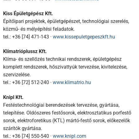
Kiss Épületgépész Kft.
Építőipari projektek, épületgépészet, technológiai szerelés,
közmű- és mélyépítési feladatok.
tel.: +36 [74] 471-143 ·
www.kissepuletgepeszkft.hu
Klímatrióplussz Kft.
Klíma- és szellőzés technikai rendszerek, épületgépész
komplett rendszerek, hőszivattyúk tervezése, kivitelezése,
szervizelése.
tel.: +36 [72] 512-240 ·
www.klimatrio.hu
Knipl Kft.
Festéstechnológiai berendezések tervezése, gyártása,
telepítése. Oldószeres festősorok, elektrosztatikus porfestő
sorok, elektroforetikus (KTL) mártó-festő sorok, előkezelők
szárítók gyártása.
tel.: +36 [74] 550-540 ·
www.knipl.com