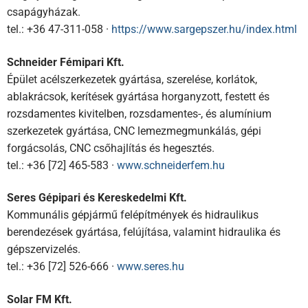
csapágyházak.
tel.: +36 47-311-058 ·
https://www.sargepszer.hu/index.html
Schneider Fémipari Kft.
Épület acélszerkezetek gyártása, szerelése, korlátok,
ablakrácsok, kerítések gyártása horganyzott, festett és
rozsdamentes kivitelben, rozsdamentes-, és alumínium
szerkezetek gyártása, CNC lemezmegmunkálás, gépi
forgácsolás, CNC csőhajlítás és hegesztés.
tel.: +36 [72] 465-583 ·
www.schneiderfem.hu
Seres Gépipari és Kereskedelmi Kft.
Kommunális gépjármű felépítmények és hidraulikus
berendezések gyártása, felújítása, valamint hidraulika és
gépszervizelés.
tel.: +36 [72] 526-666 ·
www.seres.hu
Solar FM Kft.