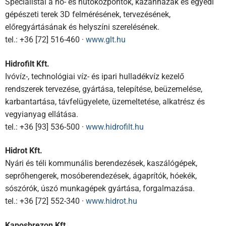
Specialistái a hő- és hűtőközpontok, kazánházak és egyedi
gépészeti terek 3D felmérésének, tervezésének,
előregyártásának és helyszíni szerelésének.
tel.: +36 [72] 516-460 ·
www.glt.hu
Hidrofilt Kft.
Ivóvíz-, technológiai víz- és ipari hulladékvíz kezelő
rendszerek tervezése, gyártása, telepítése, beüzemelése,
karbantartása, távfelügyelete, üzemeltetése, alkatrész és
vegyianyag ellátása.
tel.: +36 [93] 536-500 ·
www.hidrofilt.hu
Hidrot Kft.
Nyári és téli kommunális berendezések, kaszálógépek,
seprőhengerek, mosóberendezések, ágaprítók, hóekék,
sószórók, úszó munkagépek gyártása, forgalmazása.
tel.: +36 [72] 552-340 ·
www.hidrot.hu
Kaposbrezon Kft.