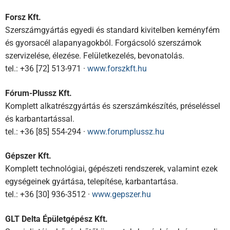
Forsz Kft.
Szerszámgyártás egyedi és standard kivitelben keményfém
és gyorsacél alapanyagokból. Forgácsoló szerszámok
szervizelése, élezése. Felületkezelés, bevonatolás.
tel.: +36 [72] 513-971 ·
www.forszkft.hu
Fórum-Plussz Kft.
Komplett alkatrészgyártás és szerszámkészítés, préseléssel
és karbantartással.
tel.: +36 [85] 554-294 ·
www.forumplussz.hu
Gépszer Kft.
Komplett technológiai, gépészeti rendszerek, valamint ezek
egységeinek gyártása, telepítése, karbantartása.
tel.: +36 [30] 936-3512 ·
www.gepszer.hu
GLT Delta Épületgépész Kft.