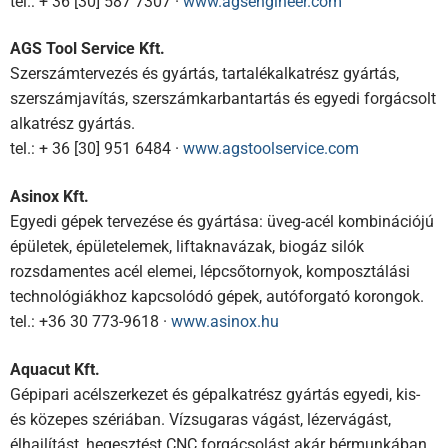
tel.: + 36 [30] 587 7307 ·
www.agsengineer.com
AGS Tool Service Kft.
Szerszámtervezés és gyártás, tartalékalkatrész gyártás,
szerszámjavítás, szerszámkarbantartás és egyedi forgácsolt
alkatrész gyártás.
tel.: + 36 [30] 951 6484 ·
www.agstoolservice.com
Asinox Kft.
Egyedi gépek tervezése és gyártása: üveg-acél kombinációjú
épületek, épületelemek, liftaknavázak, biogáz silók
rozsdamentes acél elemei, lépcsőtornyok, komposztálási
technológiákhoz kapcsolódó gépek, autóforgató korongok.
tel.: +36 30 773-9618 ·
www.asinox.hu
Aquacut Kft.
Gépipari acélszerkezet és gépalkatrész gyártás egyedi, kis-
és közepes szériában. Vízsugaras vágást, lézervágást,
élhajlítást, hegesztést CNC forgácsolást akár bérmunkában