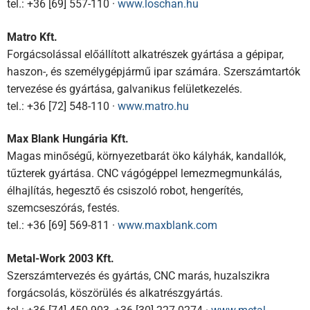
tel.: +36 [69] 557-110 ·
www.loschan.hu
Matro Kft.
Forgácsolással előállított alkatrészek gyártása a gépipar,
haszon-, és személygépjármű ipar számára. Szerszámtartók
tervezése és gyártása, galvanikus felületkezelés.
tel.: +36 [72] 548-110 ·
www.matro.hu
Max Blank Hungária Kft.
Magas minőségű, környezetbarát öko kályhák, kandallók,
tűzterek gyártása. CNC vágógéppel lemezmegmunkálás,
élhajlítás, hegesztő és csiszoló robot, hengerítés,
szemcseszórás, festés.
tel.: +36 [69] 569-811 ·
www.maxblank.com
Metal-Work 2003 Kft.
Szerszámtervezés és gyártás, CNC marás, huzalszikra
forgácsolás, köszörülés és alkatrészgyártás.