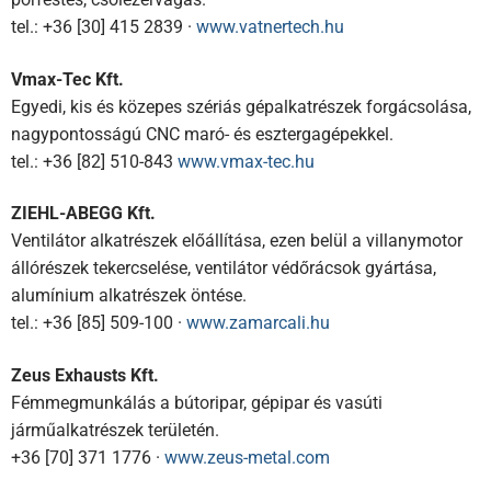
tel.: +36 [30] 415 2839 ·
www.vatnertech.hu
Vmax-Tec Kft.
Egyedi, kis és közepes szériás gépalkatrészek forgácsolása,
nagypontosságú CNC maró- és esztergagépekkel.
tel.: +36 [82] 510-843
www.vmax-tec.hu
ZIEHL-ABEGG Kft.
Ventilátor alkatrészek előállítása, ezen belül a villanymotor
állórészek tekercselése, ventilátor védőrácsok gyártása,
alumínium alkatrészek öntése.
tel.: +36 [85] 509-100 ·
www.zamarcali.hu
Zeus Exhausts Kft.
Fémmegmunkálás a bútoripar, gépipar és vasúti
járműalkatrészek területén.
+36 [70] 371 1776 ·
www.zeus-metal.com