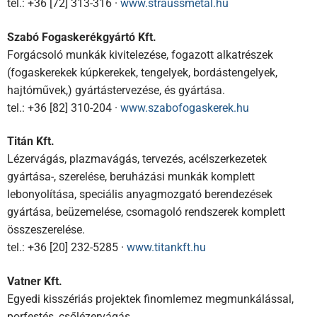
tel.: +36 [72] 313-316 ·
www.straussmetal.hu
Szabó Fogaskerékgyártó Kft.
Forgácsoló munkák kivitelezése, fogazott alkatrészek
(fogaskerekek kúpkerekek, tengelyek, bordástengelyek,
hajtóművek,) gyártástervezése, és gyártása.
tel.: +36 [82] 310-204 ·
www.szabofogaskerek.hu
Titán Kft.
Lézervágás, plazmavágás, tervezés, acélszerkezetek
gyártása-, szerelése, beruházási munkák komplett
lebonyolítása, speciális anyagmozgató berendezések
gyártása, beüzemelése, csomagoló rendszerek komplett
összeszerelése.
tel.: +36 [20] 232-5285 ·
www.titankft.hu
Vatner Kft.
Egyedi kisszériás projektek finomlemez megmunkálással,
porfestés, csőlézervágás.