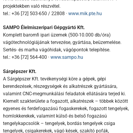
projektekben való részvétel.
tel.: +36 [72] 503-650 / 22808 ·
www.mik.pte.hu
SAMPO Élelmiszeripari Gépgyártó Kft.
Komplett baromﬁ ipari üzemek (500-10.000 db/óra)
vágótechnológiájának tervezése, gyártása, beüzemelése.
Sertés- és marha vágóhidak, vágópontok telepítése.
tel.: +36 [72] 564-400 ·
www.sampo.hu
Sárgépszer Kft.
A Sárgépszer Kft. tevékenységi köre a gépek, gépi
berendezések, részegységek és alkatrészek gyártására,
valamint CNC-megmunkálási feladatok ellátására terjed ki.
Kiemelt szakterülete a fogazott, alkatrészek – többek között
egyenes és ferdefogazású fogaskerekek, fogazott tengelyek,
homlokkerekek, valamint külső és belső fogazású
tengelykapcsolók – tengelyek, bordás tengelyek csiga
tengelyek, csigakerekek, vágó kések, szakító pofák,