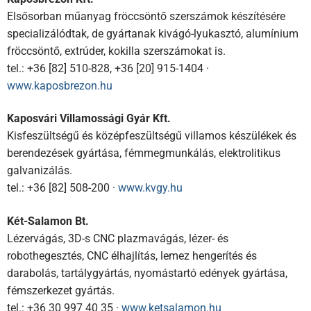
Elsősorban műanyag fröccsöntő szerszámok készítésére
specializálódtak, de gyártanak kivágó-lyukasztó, alumínium
fröccsöntő, extrúder, kokilla szerszámokat is.
tel.: +36 [82] 510-828, +36 [20] 915-1404 ·
www.kaposbrezon.hu
Kaposvári Villamossági Gyár Kft.
Kisfeszültségű és középfeszültségű villamos készülékek és
berendezések gyártása, fémmegmunkálás, elektrolitikus
galvanizálás.
tel.: +36 [82] 508-200 ·
www.kvgy.hu
Két-Salamon Bt.
Lézervágás, 3D-s CNC plazmavágás, lézer- és
robothegesztés, CNC élhajlítás, lemez hengerítés és
darabolás, tartálygyártás, nyomástartó edények gyártása,
fémszerkezet gyártás.
tel.: +36 30 997 40 35 ·
www.ketsalamon.hu