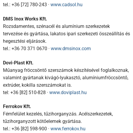
tel.: +36 [72] 780-243 ·
www.cadsol.hu
DMS Inox Works Kft.
Rozsdamentes, szénacél és alumínium szerkezetek
tervezése és gyártása, lakatos ipari szerkezeti összeállítás és
hegesztési eljárások.
tel.: +36 70 371 0670 ·
www.dmsinox.com
Dovi-Plast Kft.
Műanyag fröccsöntő szerszámok készítésével foglalkoznak,
valamint gyártanak kivágó-lyukasztó, alumíniumfröccsöntő,
extrúder, kokilla szerszámokat is.
tel: +36 [82] 510-828 ·
www.doviplast.hu
Ferrokov Kft.
Fémfelület kezelés, tűzihorganyzás. Acélszerkezetek,
tűzihorganyzott kötőelemek gyártása.
tel.: +36 [82] 598-900 ·
www.ferrokov.hu