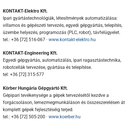
KONTAKT-Elektro Kft.
Ipari gyártástechnológiák, létesítmények automatizálása:
villamos és gépészeti tervezés, egyedi gépgyártás, telepítés,
üzembe helyezés, programozás (PLC, robot), távfelügyelet.
tel.: +36 [72] 516-067 ·
www.kontakt-elektro.hu
KONTAKT-Engineering Kft.
Egyedi gépgyártás, automatizálás, ipari ragasztástechnika,
robotcellák tervezése, gyártása és telepítése.
tel: +36 [72] 315-577
Körber Hungária Gépgyártó Kft.
Gépipari tevékenysége a gépek tervezésétől kezdve a
forgácsoláson, lemezmegmunkáláson és összeszerelésen át
komplett gépek fejlesztéséig terjed.
tel.: +36 [72] 505-200 ·
www.koerber.hu