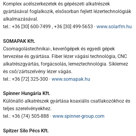
Komplex acélszerkezetek és gépészeti alkatrészek
gyártásával foglalkozik, elsősorban fejlett lézertechnológiák
alkalmazásával.
tel.: +36 [30] 600-7499 , +36 [30] 499-5653 ·
www.solarfm.hu
SOMAPAK Kft.
Csomagolástechnikai-, keverőgépek és egyedi gépek
tervezése és gyártása. Fiber lézer vágási technológia, CNC
alkatrészgyártás, forgácsolás, lemeztechnológia. Síklemez
és cső/zártszelvény lézer vágás.
tel.: +36 [72] 325-300 ·
www.somapak.hu
Spinner Hungária Kft.
Különálló alkatrészek gyártása koaxiális csatlakozókhoz és
teljes szerelvényekhez.
tel.: +36 (74) 505-888 ·
www.spinner-group.com
Spitzer Silo Pécs Kft.