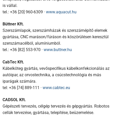
is vállal.
tel.: +36 [20] 960-6309 ·
www.aquacut.hu
Büttner Kft.
Szerszámlapok, szerszámházak és szerszámépítő elemek
gyártása, CNC maráson/fúráson és köszörülésen keresztül
szerszámacélból, alumíniumból.
tel.: +36 [82] 553-970 ·
www.buttner.hu
CabTec Kft.
Kábelköteg gyártás, vevőspeciﬁkus kábelkonfekcionálás az
autóipar, az orvostechnika, a csúcstechnológia és más
iparágak számára.
tel: +36 [74] 889-111 ·
www.cabtec.eu
CADSOL Kft.
Gépészeti tervezés, célgép tervezés és gépgyártás. Robotos
cellák tervezése, gyártása, telepítése, beüzemelése.