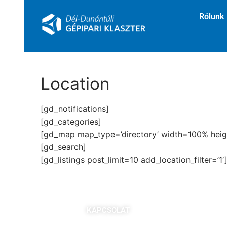
Rólunk
Location
[gd_notifications]
[gd_categories]
[gd_map map_type=’directory’ width=100% height=
[gd_search]
[gd_listings post_limit=10 add_location_filter=’1′
KAPCSOLAT