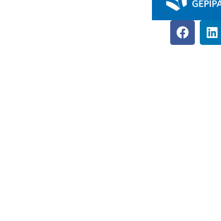
DDGK Tanulói Ösztöndíj Program
ink
DDGK Oktatói Ösztöndíj Program
ozíciók
DDGK Menedzsment, kapcsolat
ozás
pbkik.hu