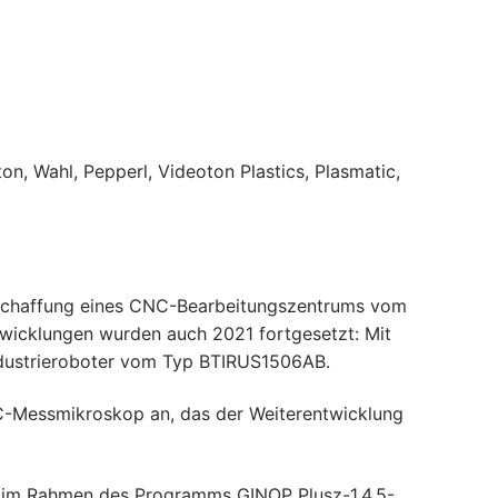
ton, Wahl, Pepperl, Videoton Plastics, Plasmatic,
Anschaffung eines CNC-Bearbeitungszentrums vom
icklungen wurden auch 2021 fortgesetzt: Mit
Industrieroboter vom Typ BTIRUS1506AB.
C-Messmikroskop an, das der Weiterentwicklung
t. im Rahmen des Programms GINOP Plusz-1.4.5-