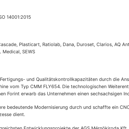
ISO 14001:2015
ascade, Plasticart, Ratiolab, Dana, Duroset, Clarios, AQ An
TL Medical, SEWS
 Fertigungs- und Qualitätskontrollkapazitäten durch die 
ne vom Typ CMM FLY654. Die technologischen Weiterentw
ionen Forint erwarb das Unternehmen einen sechsachsigen 
ere bedeutende Modernisierung durch und schaffte ein CN
zesse dient.
angreichsten Entwicklungsprojekte der AGS Mérnökiroda Kf