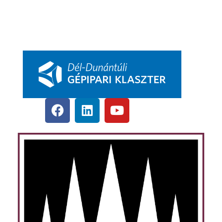
DDGK Oktatói Ösztöndíj Program
DDGK Menedzsment, kapcsolat
pbkik.hu