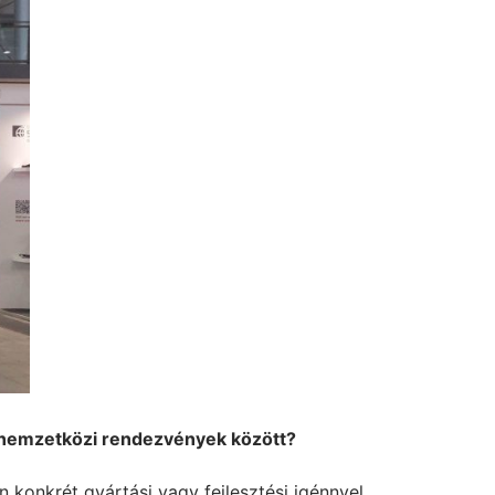
a nemzetközi rendezvények között?
 konkrét gyártási vagy fejlesztési igénnyel