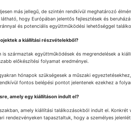
esen más jellegű, de szintén rendkívül meghatározó élmény
l látható, hogy Európában jelentős fejlesztések és beruházá
iránnyal és potenciális együttműködési lehetőséggel találk
ktek a kiállítási részvételekből?
n is származtak együttműködések és megrendelések a kiállí
zabb előkészítési folyamat eredményei.
 gyakran hónapok szükségesek a műszaki egyeztetésekhez, 
rendkívül fontos belépési pontot jelentenek ezekhez a fol
, amely egy kiállításon indult el?
zakban, amely kiállítási találkozásokból indult el. Konkrét 
ari rendezvényeken tapasztaltuk, hogy a személyes jelenlé