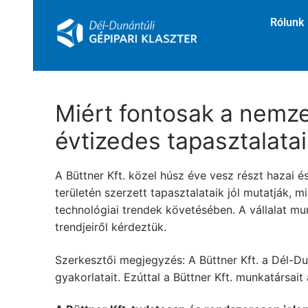
Rólunk
Miért fontosak a nemzet
évtizedes tapasztalatai
A Büttner Kft. közel húsz éve vesz részt hazai 
területén szerzett tapasztalataik jól mutatják, 
technológiai trendek követésében. A vállalat munka
trendjeiről kérdeztük.
Szerkesztői megjegyzés: A Büttner Kft. a Dél-Dun
gyakorlatait. Ezúttal a Büttner Kft. munkatársai