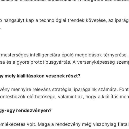
angsúlyt kap a technológiai trendek követése, az iparági 
.
 a mesterséges intelligenciára épülő megoldások térnyerése.
ítása és a gyors prototípusgyártás. A versenyképesség sz
y mely kiállításokon vesznek részt?
vény mennyire releváns stratégiai iparágaink számára. Fon
döntéshozók elérhetősége, valamint az, hogy a kiállítás men
egy-egy rendezvényen?
emlékezetes volt. Maga a rendezvény még viszonylag fiatal