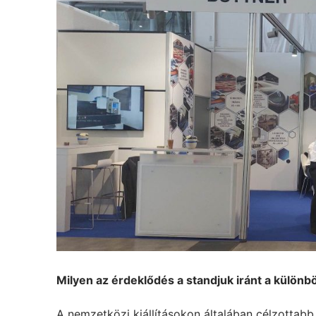
Milyen az érdeklődés a standjuk iránt a külö
A nemzetközi kiállításokon általában célzottabb