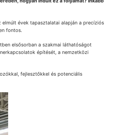
terében, hogyan indult ez a folyamat? Inkább
z elmúlt évek tapasztalatai alapján a precíziós
en fontos.
tben elsősorban a szakmai láthatóságot
tnerkapcsolatok építését, a nemzetközi
ozókkal, fejlesztőkkel és potenciális