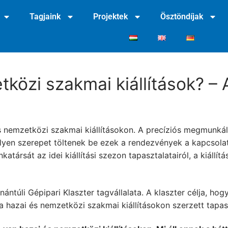
Tagjaink
Projektek
Ösztöndíjak
közi szakmai kiállítások? – A
és nemzetközi szakmai kiállításokon. A precíziós megmunkálá
milyen szerepet töltenek be ezek a rendezvények a kapcsolat
társát az idei kiállítási szezon tapasztalatairól, a kiállítá
ántúli Gépipari Klaszter tagvállalata. A klaszter célja, hog
t a hazai és nemzetközi szakmai kiállításokon szerzett tapas