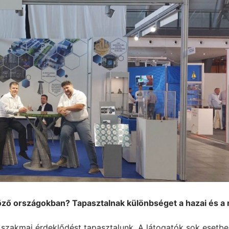
nböző országokban? Tapasztalnak különbséget a hazai és 
 szakmai érdeklődést tapasztalunk. A látogatók sok esetben