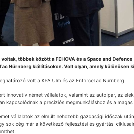
n voltak, többek között a FEHOVA és a Space and Defenc
c Nürnberg kiállításokon. Volt olyan, amely különösen k
meghatározó volt a KPA Ulm és az EnforceTac Nürnberg.
rt innovatív német vállalatok, valamint az autóipar, az elekt
osan kapcsolódnak a precíziós megmunkáláshoz és a magas 
német vállalatok az elmúlt nehezebb gazdasági időszak utá
y sok cég már a következő fejlesztési és gyártási ciklusa
emthet.