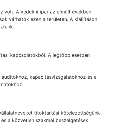
 volt. A védelmi ipar az elmúlt években
sok várhatók ezen a területen. A kiállításon
oztunk.
tási kapcsolatokból. A legtöbb esetben
auditokhoz, kapacitásvizsgálatokhoz és a
yamatokhoz.
vállalatneveket titoktartási kötelezettségünk
t és a közvetlen szakmai beszélgetések