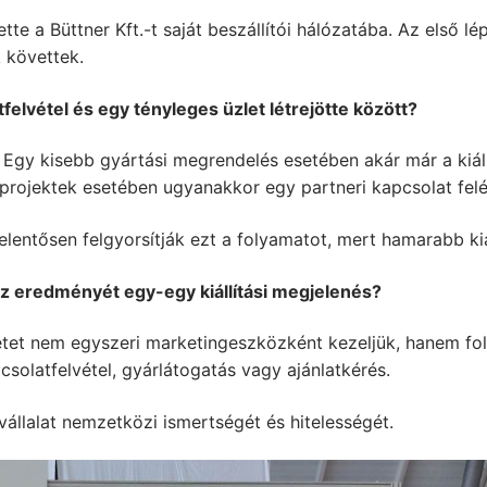
tte a Büttner Kft.-t saját beszállítói hálózatába. Az első lé
 követtek.
tfelvétel és egy tényleges üzlet létrejötte között?
 Egy kisebb gyártási megrendelés esetében akár már a kiáll
rojektek esetében ugyanakkor egy partneri kapcsolat felép
jelentősen felgyorsítják ezt a folyamatot, mert hamarabb ki
z eredményét egy-egy kiállítási megjelenés?
nlétet nem egyszeri marketingeszközként kezeljük, hanem f
solatfelvétel, gyárlátogatás vagy ajánlatkérés.
vállalat nemzetközi ismertségét és hitelességét.