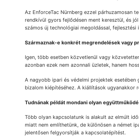
Az EnforceTac Nürnberg ezzel párhuzamosan telj
rendkívül gyors fejlődésen ment keresztül, és jó
számos új technológiai megoldással, fejlesztési 
Származnak-e konkrét megrendelések vagy proje
Igen, több esetben közvetlenül vagy közvetette
azonban ezek nem azonnali üzletek, hanem hoss
A nagyobb ipari és védelmi projektek esetében
bizalom kiépítéséhez. A kiállítások ugyanakkor 
Tudnának példát mondani olyan együttműködésre
Több olyan kapcsolatunk is alakult az elmúlt idős
miatt nem említhetünk, de különösen a német ip
jelentősen felgyorsítják a kapcsolatépítést.