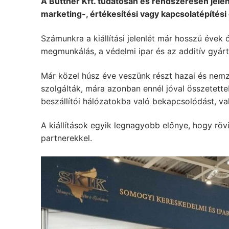
A Büttner Kft. tudatosan és rendszeresen jelen
marketing-, értékesítési vagy kapcsolatépítési
Számunkra a kiállítási jelenlét már hosszú évek ó
megmunkálás, a védelmi ipar és az additív gyárt
Már közel húsz éve veszünk részt hazai és nem
szolgálták, mára azonban ennél jóval összetette
beszállítói hálózatokba való bekapcsolódást, v
A kiállítások egyik legnagyobb előnye, hogy rövi
partnerekkel.