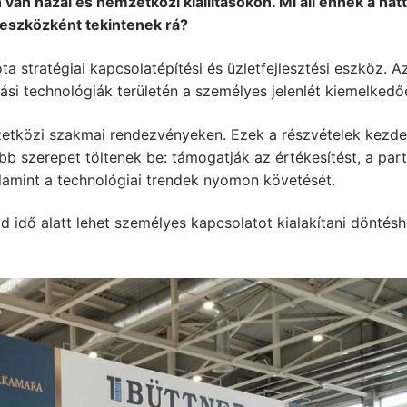
 van hazai és nemzetközi kiállításokon. Mi áll ennek a hát
 eszközként tekintenek rá?
ta stratégiai kapcsolatépítési és üzletfejlesztési eszköz. A
ási technológiák területén a személyes jelenlét kiemelkedő
zetközi szakmai rendezvényeken. Ezek a részvételek kezde
bb szerepet töltenek be: támogatják az értékesítést, a par
alamint a technológiai trendek nyomon követését.
d idő alatt lehet személyes kapcsolatot kialakítani döntésh