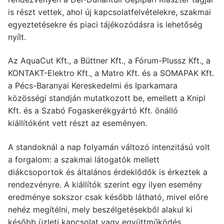
is részt vettek, ahol új kapcsolatfelvételekre, szakmai
egyeztetésekre és piaci tájékozódásra is lehetőség
nyílt.
Az AquaCut Kft., a Büttner Kft., a Fórum-Plussz Kft., a
KONTAKT-Elektro Kft., a Matro Kft. és a SOMAPAK Kft.
a Pécs-Baranyai Kereskedelmi és Iparkamara
közösségi standján mutatkozott be, emellett a Knipl
Kft. és a Szabó Fogaskerékgyártó Kft. önálló
kiállítóként vett részt az eseményen.
A standoknál a nap folyamán változó intenzitású volt
a forgalom: a szakmai látogatók mellett
diákcsoportok és általános érdeklődők is érkeztek a
rendezvényre. A kiállítók szerint egy ilyen esemény
eredménye sokszor csak később látható, mivel előre
nehéz megítélni, mely beszélgetésekből alakul ki
később üzleti kapcsolat vagy együttműködés.