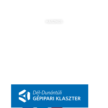
Szabó Berta: +36 (20) 539 3366
B. Kovács Jozefa: +36 (20) 469 2716
bszabo@pbkik.hu
,
kovacs.jozefa@pbkik.hu
HASZNOS
Tagok
Partnereink
Nyitott pozíciók
Csatlakozás
DDGK Tanulói Ösztöndíj Program
DDGK Oktatói Ösztöndíj Program
DDGK Menedzsment, kapcsolat
pbkik.hu