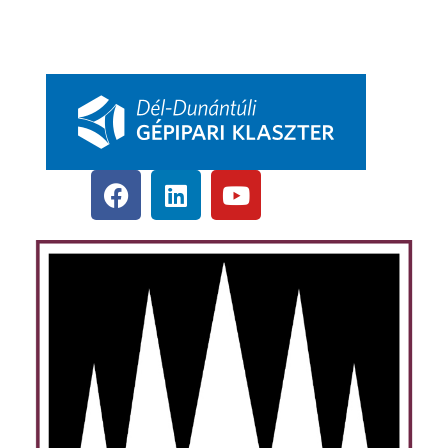
DDGK Menedzsment, kapcsolat
pbkik.hu