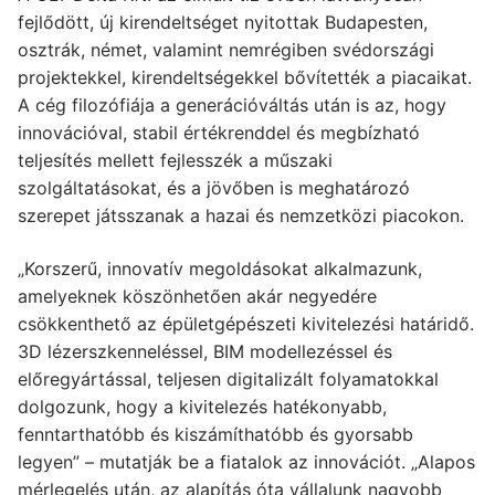
fejlődött, új kirendeltséget nyitottak Budapesten,
osztrák, német, valamint nemrégiben svédországi
projektekkel, kirendeltségekkel bővítették a piacaikat.
A cég filozófiája a generációváltás után is az, hogy
innovációval, stabil értékrenddel és megbízható
teljesítés mellett fejlesszék a műszaki
szolgáltatásokat, és a jövőben is meghatározó
szerepet játsszanak a hazai és nemzetközi piacokon.
„Korszerű, innovatív megoldásokat alkalmazunk,
amelyeknek köszönhetően akár negyedére
csökkenthető az épületgépészeti kivitelezési határidő.
3D lézerszkenneléssel, BIM modellezéssel és
előregyártással, teljesen digitalizált folyamatokkal
dolgozunk, hogy a kivitelezés hatékonyabb,
fenntarthatóbb és kiszámíthatóbb és gyorsabb
legyen” – mutatják be a fiatalok az innovációt. „Alapos
mérlegelés után, az alapítás óta vállalunk nagyobb