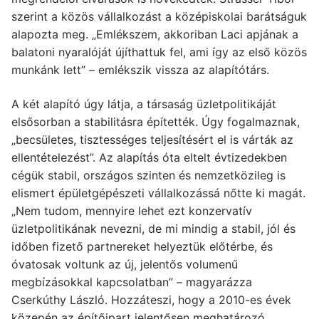
szerint a közös vállalkozást a középiskolai barátságuk
alapozta meg. „Emlékszem, akkoriban Laci apjának a
balatoni nyaralóját újíthattuk fel, ami így az első közös
munkánk lett” – emlékszik vissza az alapítótárs.
A két alapító úgy látja, a társaság üzletpolitikáját
elsősorban a stabilitásra építették. Úgy fogalmaznak,
„becsületes, tisztességes teljesítésért el is várták az
ellentételezést”. Az alapítás óta eltelt évtizedekben
cégük stabil, országos szinten és nemzetközileg is
elismert épületgépészeti vállalkozássá nőtte ki magát.
„Nem tudom, mennyire lehet ezt konzervatív
üzletpolitikának nevezni, de mi mindig a stabil, jól és
időben fizető partnereket helyeztük előtérbe, és
óvatosak voltunk az új, jelentős volumenű
megbízásokkal kapcsolatban” – magyarázza
Cserkúthy László. Hozzáteszi, hogy a 2010-es évek
közepén az építőipart jelentősen meghatározó