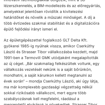
lézerszkennelés, a BIM-modellezés és az előregyártás,
amelyekkel jelentősen rövidítik a kivitelezési
határidőket és növelik a műszaki minőséget. A díj a
több évtizedes szakmai stabilitást és a digitalizációra
épülő fejlődési irányt ismeri el.
Az épületgépészettel foglalkozó GLT Delta Kft.
gyökerei 1985-ig nyúlnak vissza, amikor Cserkúthy
László és Strasser Tibor vállalkozásba kezdett, majd
1991-ben a Termovill GMK utódjaként megalapították
az új céget. „Bár szakmailag felkészültek voltunk, egy
vállalkozás vezetését nekünk is a saját bőrünkön,
mondhatni, a saját kárunkon kellett megtanulni az
évek során” – mondja Cserkúthy László, aki úgy látja,
ma már komplexebb gazdasági végzettség nélkül
sokkal rizikósabb vállalkozni, mert egyre több
szabályozásnak kell megfelelni, ráadásul a
megrendelői elvárások is növekedtek. Strasser Tibor