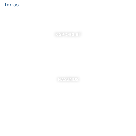
forrás
KAPCSOLAT
7621 Pécs, Majorossy I. utca 36.
Szabó Berta: +36 (20) 539 3366
B. Kovács Jozefa: +36 (20) 469 2716
bszabo@pbkik.hu
,
kovacs.jozefa@pbkik.hu
HASZNOS
Tagok
Partnereink
Nyitott pozíciók
Csatlakozás
DDGK Tanulói Ösztöndíj Program
DDGK Oktatói Ösztöndíj Program