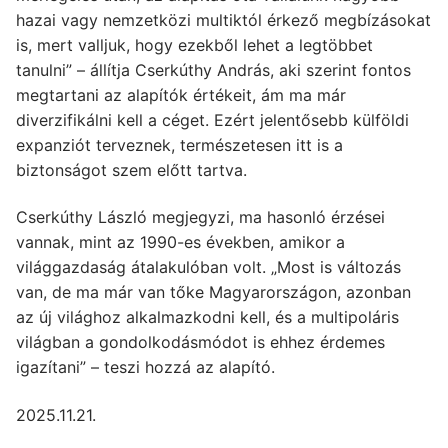
hazai vagy nemzetközi multiktól érkező megbízásokat
is, mert valljuk, hogy ezekből lehet a legtöbbet
tanulni” – állítja Cserkúthy András, aki szerint fontos
megtartani az alapítók értékeit, ám ma már
diverzifikálni kell a céget. Ezért jelentősebb külföldi
expanziót terveznek, természetesen itt is a
biztonságot szem előtt tartva.
Cserkúthy László megjegyzi, ma hasonló érzései
vannak, mint az 1990-es években, amikor a
világgazdaság átalakulóban volt. „Most is változás
van, de ma már van tőke Magyarországon, azonban
az új világhoz alkalmazkodni kell, és a multipoláris
világban a gondolkodásmódot is ehhez érdemes
igazítani” – teszi hozzá az alapító.
2025.11.21.