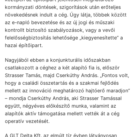
kormányzati döntések, szigorítások után erőteljes
növekedésnek indult a cég. Úgy látja, többek között
az e-napló bevezetése és az új jogi és műszaki
kontrollt biztosító szabályozások, vagy a vevői
felelősségbiztosítás lehetősége „kiegyenesítette” a
hazai építőipart.
Nagyjából ebben a konjunkturális időszakban
csatlakozott a céghez a két alapító fia is, először
Strasser Tamás, majd Cserkúthy András. „Fontos volt,
hogy a családi összetartás és a szakmai fejlődés
mellett az innováció meghatározó hajtóerő maradjon”
– mondja Cserkúthy András, aki Strasser Tamással
együtt, négyéves előkészítő munka, valamint az
alapítók aktív támogatása mellett vették át a cég
operatív vezetését.
A GLT Delta Kft. az elmúlt tíz évben látványosan