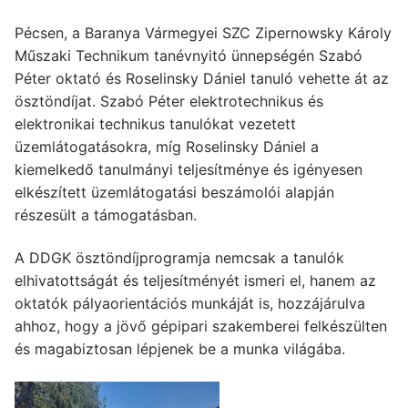
Pécsen, a Baranya Vármegyei SZC Zipernowsky Károly
Műszaki Technikum tanévnyitó ünnepségén Szabó
Péter oktató és Roselinsky Dániel tanuló vehette át az
ösztöndíjat. Szabó Péter elektrotechnikus és
elektronikai technikus tanulókat vezetett
üzemlátogatásokra, míg Roselinsky Dániel a
kiemelkedő tanulmányi teljesítménye és igényesen
elkészített üzemlátogatási beszámolói alapján
részesült a támogatásban.
A DDGK ösztöndíjprogramja nemcsak a tanulók
elhivatottságát és teljesítményét ismeri el, hanem az
oktatók pályaorientációs munkáját is, hozzájárulva
ahhoz, hogy a jövő gépipari szakemberei felkészülten
és magabiztosan lépjenek be a munka világába.