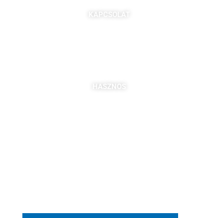
KAPCSOLAT
7621 Pécs, Majorossy I. utca 36.
Szabó Berta: +36 (20) 539 3366
B. Kovács Jozefa: +36 (20) 469 2716
bszabo@pbkik.hu
,
kovacs.jozefa@pbkik.hu
HASZNOS
Tagok
Partnereink
Nyitott pozíciók
Csatlakozás
DDGK Tanulói Ösztöndíj Program
DDGK Oktatói Ösztöndíj Program
DDGK Menedzsment, kapcsolat
pbkik.hu