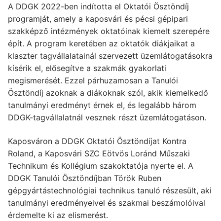
A DDGK 2022-ben indította el Oktatói Ösztöndíj
programját, amely a kaposvári és pécsi gépipari
szakképző intézmények oktatóinak kiemelt szerepére
épít. A program keretében az oktatók diákjaikat a
klaszter tagvállalatainál szervezett üzemlátogatásokra
kísérik el, elősegítve a szakmák gyakorlati
megismerését. Ezzel párhuzamosan a Tanulói
Ösztöndíj azoknak a diákoknak szól, akik kiemelkedő
tanulmányi eredményt érnek el, és legalább három
DDGK-tagvállalatnál vesznek részt üzemlátogatáson.
Kaposváron a DDGK Oktatói Ösztöndíjat Kontra
Roland, a Kaposvári SZC Eötvös Loránd Műszaki
Technikum és Kollégium szakoktatója nyerte el. A
DDGK Tanulói Ösztöndíjban Török Ruben
gépgyártástechnológiai technikus tanuló részesült, aki
tanulmányi eredményeivel és szakmai beszámolóival
érdemelte ki az elismerést.