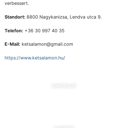
verbessert.
Standort:
8800 Nagykanizsa, Lendva utca 9.
Telefon:
+36 30 997 40 35
E-Mail:
ketsalamon@gmail.com
https://www.ketsalamon.hu/
KAPCSOLAT
7621 Pécs, Majorossy I. utca 36.
Szabó Berta: +36 (20) 539 3366
B. Kovács Jozefa: +36 (20) 469 2716
bszabo@pbkik.hu
,
kovacs.jozefa@pbkik.hu