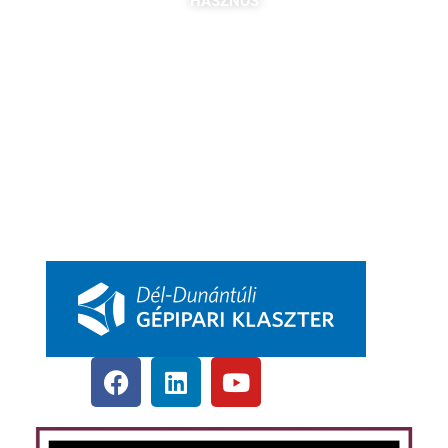
HASZNOS
Tagok
Partnereink
Nyitott pozíciók
Csatlakozás
DDGK Tanulói Ösztöndíj Program
DDGK Oktatói Ösztöndíj Program
DDGK Menedzsment, kapcsolat
pbkik.hu