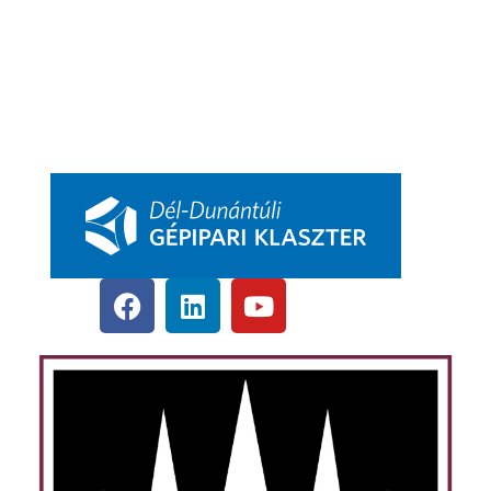
Csatlakozás
DDGK Tanulói Ösztöndíj Program
DDGK Oktatói Ösztöndíj Program
DDGK Menedzsment, kapcsolat
pbkik.hu