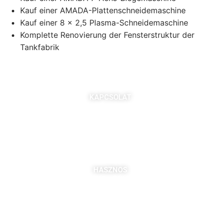
Kauf einer AMADA-Plattenschneidemaschine
Kauf einer 8 x 2,5 Plasma-Schneidemaschine
Komplette Renovierung der Fensterstruktur der
Tankfabrik
KAPCSOLAT
7621 Pécs, Majorossy I. utca 36.
Szabó Berta: +36 (20) 539 3366
B. Kovács Jozefa: +36 (20) 469 2716
bszabo@pbkik.hu
,
kovacs.jozefa@pbkik.hu
HASZNOS
Tagok
Partnereink
Nyitott pozíciók