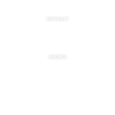
KAPCSOLAT
7621 Pécs, Majorossy I. utca 36.
Szabó Berta: +36 (20) 539 3366
B. Kovács Jozefa: +36 (20) 469 2716
bszabo@pbkik.hu
,
kovacs.jozefa@pbkik.hu
HASZNOS
Tagok
Partnereink
Nyitott pozíciók
Csatlakozás
DDGK Tanulói Ösztöndíj Program
DDGK Oktatói Ösztöndíj Program
DDGK Menedzsment, kapcsolat
pbkik.hu