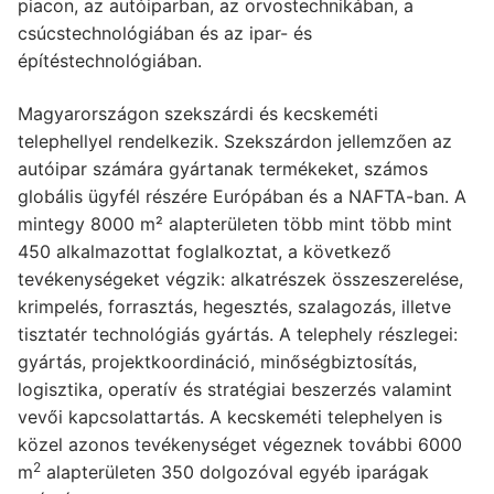
piacon, az autóiparban, az orvostechnikában, a
csúcstechnológiában és az ipar- és
építéstechnológiában.
Magyarországon szekszárdi és kecskeméti
telephellyel rendelkezik. Szekszárdon jellemzően az
autóipar számára gyártanak termékeket, számos
globális ügyfél részére Európában és a NAFTA-ban. A
mintegy 8000 m² alapterületen több mint több mint
450 alkalmazottat foglalkoztat, a következő
tevékenységeket végzik: alkatrészek összeszerelése,
krimpelés, forrasztás, hegesztés, szalagozás, illetve
tisztatér technológiás gyártás. A telephely részlegei:
gyártás, projektkoordináció, minőségbiztosítás,
logisztika, operatív és stratégiai beszerzés valamint
vevői kapcsolattartás. A kecskeméti telephelyen is
közel azonos tevékenységet végeznek további 6000
2
m
alapterületen 350 dolgozóval egyéb iparágak