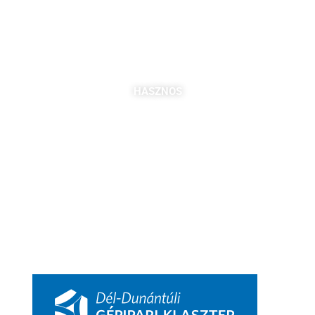
7621 Pécs, Majorossy I. utca 36.
Szabó Berta: +36 (20) 539 3366
B. Kovács Jozefa: +36 (20) 469 2716
bszabo@pbkik.hu
,
kovacs.jozefa@pbkik.hu
HASZNOS
Tagok
Partnereink
Nyitott pozíciók
Csatlakozás
DDGK Tanulói Ösztöndíj Program
DDGK Oktatói Ösztöndíj Program
DDGK Menedzsment, kapcsolat
pbkik.hu